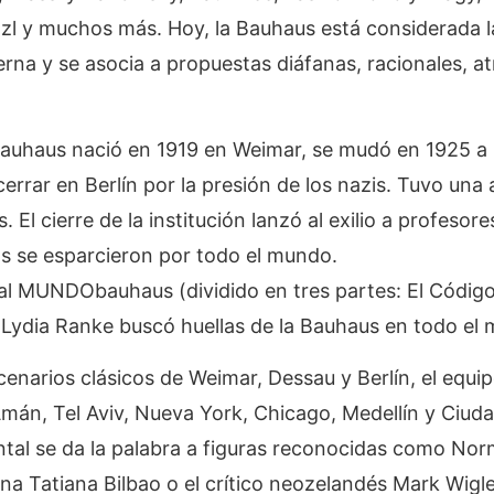
lzl y muchos más. Hoy, la Bauhaus está considerada l
rna y se asocia a propuestas diáfanas, racionales, at
Bauhaus nació en 1919 en Weimar, se mudó en 1925 a
cerrar en Berlín por la presión de los nazis. Tuvo una
 El cierre de la institución lanzó al exilio a profesor
s se esparcieron por todo el mundo.
l MUNDObauhaus (dividido en tres partes: El Código,
a Lydia Ranke buscó huellas de la Bauhaus en todo el
enarios clásicos de Weimar, Dessau y Berlín, el equip
Amán, Tel Aviv, Nueva York, Chicago, Medellín y Ciuda
tal se da la palabra a figuras reconocidas como Norm
na Tatiana Bilbao o el crítico neozelandés Mark Wigl