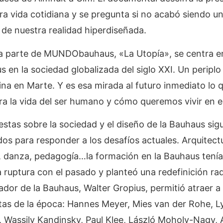
a vida cotidiana y se pregunta si no acabó siendo u
l de nuestra realidad hiperdiseñada.
ma parte de MUNDObauhaus, «La Utopía», se centra en 
us en la sociedad globalizada del siglo XXI. Un peripl
na en Marte. Y es esa mirada al futuro inmediato lo q
a la vida del ser humano y cómo queremos vivir en el
estas sobre la sociedad y el diseño de la Bauhaus sig
os para responder a los desafíos actuales. Arquitectu
o, danza, pedagogía…la formación en la Bauhaus tenía
a ruptura con el pasado y planteó una redefinición radi
ador de la Bauhaus, Walter Gropius, permitió atraer a 
tas de la época: Hannes Meyer, Mies van der Rohe, Ly
Wassily Kandinsky, Paul Klee, László Moholy-Nagy, A