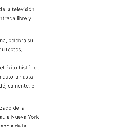
e la televisión
trada libre y
na, celebra su
uitectos,
l éxito histórico
a autora hasta
adójicamente, el
zado de la
sau a Nueva York
sencia de la