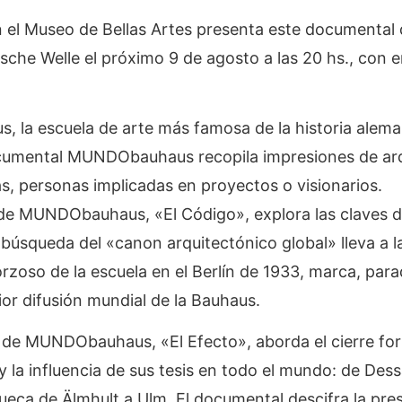
n el Museo de Bellas Artes presenta este documental d
he Welle el próximo 9 de agosto a las 20 hs., con en
s, la escuela de arte más famosa de la historia alema
ocumental MUNDObauhaus recopila impresiones de arq
as, personas implicadas en proyectos o visionarios.
de MUNDObauhaus, «El Código», explora las claves de
 búsqueda del «canon arquitectónico global» lleva a l
orzoso de la escuela en el Berlín de 1933, marca, par
rior difusión mundial de la Bauhaus.
 de MUNDObauhaus, «El Efecto», aborda el cierre for
 la influencia de sus tesis en todo el mundo: de Des
sueca de Älmhult a Ulm. El documental descifra la pre