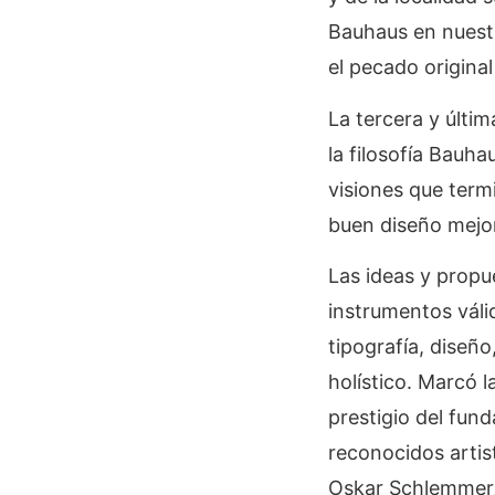
Bauhaus en nuestr
el pecado origina
La tercera y últi
la filosofía Bauha
visiones que termi
buen diseño mejor
Las ideas y propu
instrumentos válid
tipografía, diseñ
holístico. Marcó l
prestigio del fund
reconocidos artis
Oskar Schlemmer, 