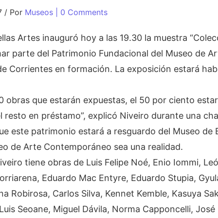
7
/
Por
Museos
| 0 Comments
las Artes inauguró hoy a las 19.30 la muestra “Colecc
ar parte del Patrimonio Fundacional del Museo de Ar
Corrientes en formación. La exposición estará habil
0 obras que estarán expuestas, el 50 por ciento estar
 resto en préstamo”, explicó Niveiro durante una char
que este patrimonio estará a resguardo del Museo de 
seo de Arte Contemporáneo sea una realidad.
veiro tiene obras de Luis Felipe Noé, Enio Iommi, Leó
rriarena, Eduardo Mac Entyre, Eduardo Stupia, Gyul
na Robirosa, Carlos Silva, Kennet Kemble, Kasuya Saka
Luis Seoane, Miguel Dávila, Norma Capponcelli, José 