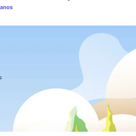
tanos
s