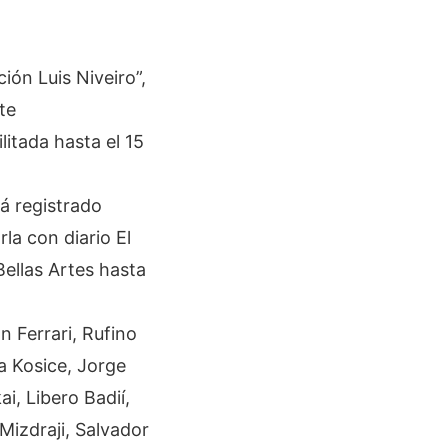
ión Luis Niveiro”,
te
itada hasta el 15
á registrado
la con diario El
Bellas Artes hasta
n Ferrari, Rufino
a Kosice, Jorge
i, Libero Badií,
Mizdraji, Salvador