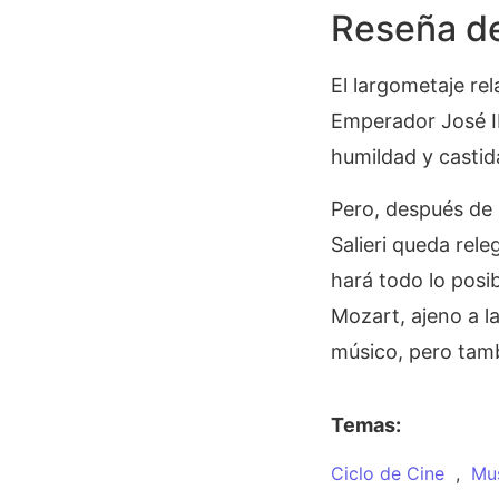
Reseña d
El largometaje rel
Emperador José II
humildad y castid
Pero, después de 
Salieri queda rel
hará todo lo posib
Mozart, ajeno a l
músico, pero tam
Temas:
Ciclo de Cine
,
Mus